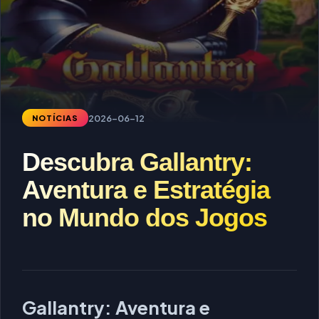
2026-06-12
NOTÍCIAS
Descubra Gallantry:
Aventura e Estratégia
no Mundo dos Jogos
Gallantry: Aventura e