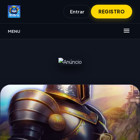
Entrar
REGISTRO
MENU