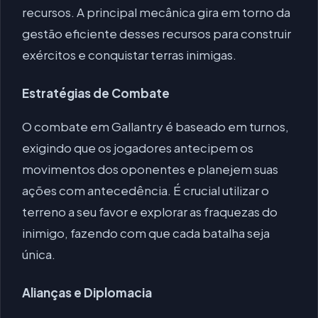
recursos. A principal mecânica gira em torno da
gestão eficiente desses recursos para construir
exércitos e conquistar terras inimigas.
Estratégias de Combate
O combate em Gallantry é baseado em turnos,
exigindo que os jogadores antecipem os
movimentos dos oponentes e planejem suas
ações com antecedência. É crucial utilizar o
terreno a seu favor e explorar as fraquezas do
inimigo, fazendo com que cada batalha seja
única.
Alianças e Diplomacia