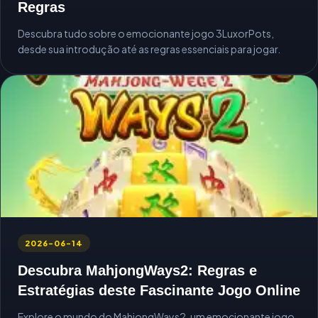
Regras
Descubra tudo sobre o emocionante jogo 3LuxorPots,
desde sua introdução até as regras essenciais para jogar.
2026-06-14
Descubra MahjongWays2: Regras e
Estratégias deste Fascinante Jogo Online
Explore o mundo do MahjongWays2, um emocionante jogo