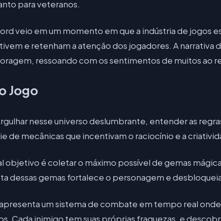
anto para veteranos.
rd veio em um momento em que a indústria de jogos es
ivem e retenham a atenção dos jogadores. A narrativa d
e coragem, ressoando com os sentimentos de muitos ao 
o Jogo
gulhar nesse universo deslumbrante, entender as regras
de mecânicas que incentivam o raciocínio e a criativid
al objetivo é coletar o máximo possível de gemas mágic
oleta dessas gemas fortalece o personagem e desbloqueia
apresenta um sistema de combate em tempo real onde 
gos. Cada inimigo tem suas próprias fraquezas, e descob