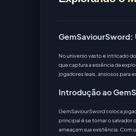
GemSaviourSword: U
No universo vasto e intricado d
que captura a essência da explo
jogadores leais, ansiosos para e
Introdução ao Gem
GemSaviourSword coloca jogado
principal é se tornar o salvad
ameaçam sua existência. Com uma