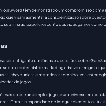
iourSword têm demonstrado um compromisso com a re
 jogo que visam aumentar a conscientização sobre questõ
 Isso se alinha ao papel crescente dos videogames como 
cas
maneira intrigante em fóruns e discussões sobre GemSa
am sobre o potencial de marketing criativo e enigmas q
avras-chave únicas e misteriosas tem sido uma estratégia
idades de jogos.
mais do que um simples jogo; é um universo em const
es. Com sua capacidade de integrar elementos atuais d