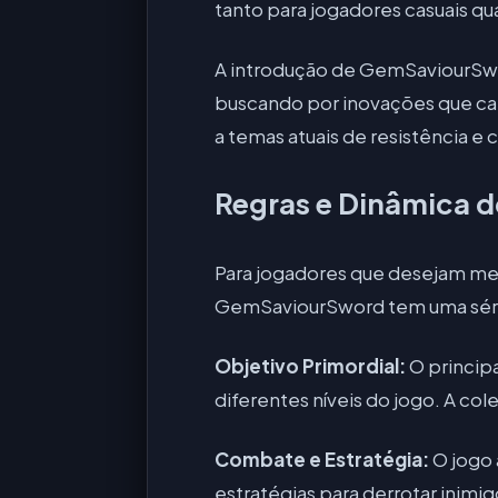
tanto para jogadores casuais qu
A introdução de GemSaviourSwo
buscando por inovações que cat
a temas atuais de resistência 
Regras e Dinâmica d
Para jogadores que desejam mer
GemSaviourSword tem uma série 
Objetivo Primordial:
O princip
diferentes níveis do jogo. A c
Combate e Estratégia:
O jogo 
estratégias para derrotar inimi