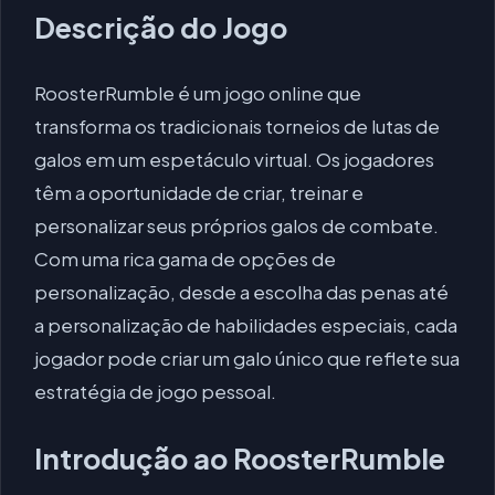
Descrição do Jogo
RoosterRumble é um jogo online que
transforma os tradicionais torneios de lutas de
galos em um espetáculo virtual. Os jogadores
têm a oportunidade de criar, treinar e
personalizar seus próprios galos de combate.
Com uma rica gama de opções de
personalização, desde a escolha das penas até
a personalização de habilidades especiais, cada
jogador pode criar um galo único que reflete sua
estratégia de jogo pessoal.
Introdução ao RoosterRumble