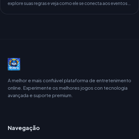
explore suas regras e veja como ele se conecta aos eventos
atuais.
A melhor e mais confiável plataforma de entretenimento
online. Experimente os melhores jogos con tecnologia
avançada e suporte premium.
Navegação