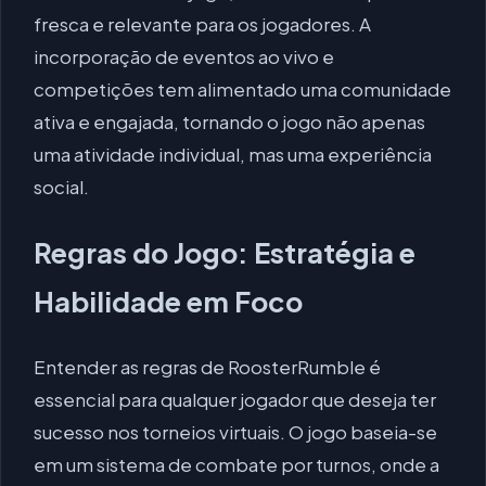
fresca e relevante para os jogadores. A
incorporação de eventos ao vivo e
competições tem alimentado uma comunidade
ativa e engajada, tornando o jogo não apenas
uma atividade individual, mas uma experiência
social.
Regras do Jogo: Estratégia e
Habilidade em Foco
Entender as regras de RoosterRumble é
essencial para qualquer jogador que deseja ter
sucesso nos torneios virtuais. O jogo baseia-se
em um sistema de combate por turnos, onde a