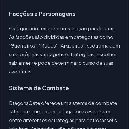
Facções e Personagens
Cada jogador escolhe uma facção para liderar.
As facções são divididas em categorias como
'Guerreiros', 'Magos', 'Arqueiros', cada uma com
suas próprias vantagens estratégicas. Escolher
sabiamente pode determinar o curso de suas
aventuras.
Sistema de Combate
DragonsGate oferece um sistema de combate
tático em turnos, onde jogadores escolhem
entre diferentes estratégias para derrotar seus
inimigos. As batalhas são influenciadas por