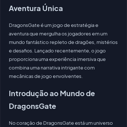
Aventura Única
DragonsGate é um jogo de estratégia e
aventura que mergulha os jogadores em um
mundo fantástico repleto de dragões, mistérios
e desafios. Lançado recentemente, o jogo
proporciona uma experiência imersiva que
combina uma narrativa intrigante com
mecânicas de jogo envolventes.
Introdução ao Mundo de
DragonsGate
No coração de DragonsGate está um universo