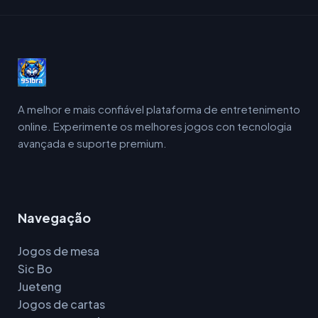
A melhor e mais confiável plataforma de entretenimento
online. Experimente os melhores jogos con tecnologia
avançada e suporte premium.
Navegação
Jogos de mesa
Sic Bo
Jueteng
Jogos de cartas